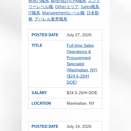
他専門職系
,
経理/会計/CPA職系
,
エント
リーレベル職
,
Otherエリア
,
Sales職系
,
IT職系
,
Managementレベル職
,
日本勤
務
,
アパレル業界職系
July 27, 2026
POSTED DATE
Full time Sales
TITLE
Operations &
Procurement
Specialist
(Manhattan, NY)
($24.5-26/H
DOE)
$24.5-26/H DOE
SALARY
Manhattan, NY
LOCATION
July 14, 2026
POSTED DATE