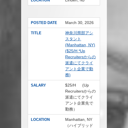
Linden, NJ
LOCATION
March 30, 2026
POSTED DATE
神奈川県部アシ
TITLE
スタント
(Manhattan, NY)
($25/H *Up
Recruitersからの
派遣にてクライ
アント企業で勤
務)
$25/H (Up
SALARY
Recruitersからの
派遣にてクライ
アント企業先で
勤務）
Manhattan, NY
LOCATION
（ハイブリッド