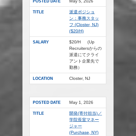
May 5, 2026
POSTED DATE
派遣ポジショ
TITLE
ン：事務スタッ
フ (Closter, NJ)
($20/H)
$20/H (Up
SALARY
Recruitersからの
派遣にてクライ
アント企業先で
勤務）
Closter, NJ
LOCATION
May 1, 2026
POSTED DATE
開発(寄付担当)／
TITLE
学院長室マネー
ジャー
(Purchase, NY)