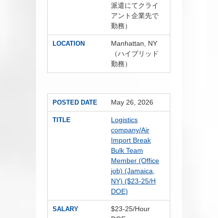
派遣にてクライ
アント企業先で
勤務）
Manhattan, NY
LOCATION
（ハイブリッド
勤務）
May 26, 2026
POSTED DATE
Logistics
TITLE
company/Air
Import Break
Bulk Team
Member (Office
job) (Jamaica,
NY) ($23-25/H
DOE)
$23-25/Hour
SALARY