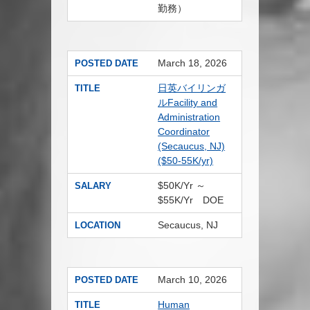
勤務）
March 18, 2026
POSTED DATE
日英バイリンガ
TITLE
ルFacility and
Administration
Coordinator
(Secaucus, NJ)
($50-55K/yr)
$50K/Yr ～
SALARY
$55K/Yr DOE
Secaucus, NJ
LOCATION
March 10, 2026
POSTED DATE
Human
TITLE