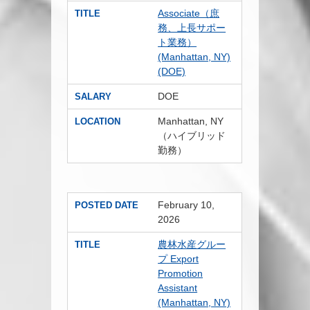
Associate（庶
TITLE
務、上長サポー
ト業務）
(Manhattan, NY)
(DOE)
DOE
SALARY
Manhattan, NY
LOCATION
（ハイブリッド
勤務）
February 10,
POSTED DATE
2026
農林水産グルー
TITLE
プ Export
Promotion
Assistant
(Manhattan, NY)