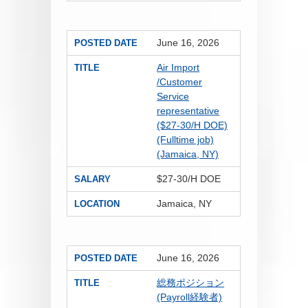
June 16, 2026
POSTED DATE
Air Import
TITLE
/Customer
Service
representative
($27-30/H DOE)
(Fulltime job)
(Jamaica, NY)
$27-30/H DOE
SALARY
Jamaica, NY
LOCATION
June 16, 2026
POSTED DATE
総務ポジション
TITLE
(Payroll経験者)