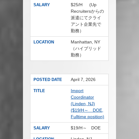
$25/H (Up
SALARY
Recruitersからの
派遣にてクライ
アント企業先で
勤務）
Manhattan, NY
LOCATION
（ハイブリッド
勤務）
April 7, 2026
POSTED DATE
Import
TITLE
Coordinator
(Linden, NJ)
($19/H～ DOE,
Fulltime position)
$19/H～ DOE
SALARY