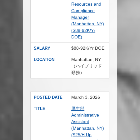
Resources and
Compliance
Manager
(Manhattan, NY)
($88-92K/Yr
DOE)
$88-92K/Yr DOE
SALARY
Manhattan, NY
LOCATION
（ハイブリッド
勤務）
March 3, 2026
POSTED DATE
厚生部
TITLE
Administrative
Assistant
(Manhattan, NY)
($25/H Up