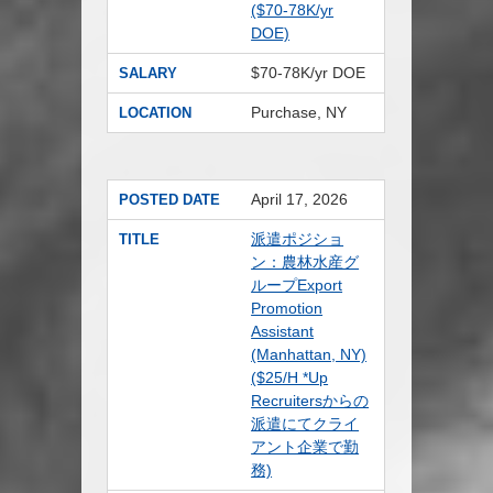
($70-78K/yr
DOE)
$70-78K/yr DOE
SALARY
Purchase, NY
LOCATION
April 17, 2026
POSTED DATE
派遣ポジショ
TITLE
ン：農林水産グ
ループExport
Promotion
Assistant
(Manhattan, NY)
($25/H *Up
Recruitersからの
派遣にてクライ
アント企業で勤
務)