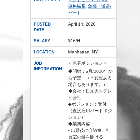
事務職系
,
急募：派遣/
パート
April 14, 2020
POSTED
DATE
$16/H
SALARY
Manhattan, NY
LOCATION
＜急募ポジション＞
JOB
INFORMATION
◆開始：5月/2020年か
ら予定 （＊変更ある
場合もあります。）
◆会社：日系大手テレ
ビ会社
◆ポジション：受付
（直接雇用パートポジ
ション）
◆業務内容：
• 出勤後に会議室、社
長室の鍵を開ける