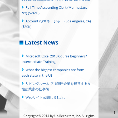
Full Time Accounting Clerk (Manhattan,
NY) ($24/H)
Accountingマネージャー (Los Angeles, CA)
($80K)
Latest News
Microsoft Excel 2013 Course Beginners/
Intermediate Training
What the biggest companies are from
each state in the US
リビングルームで16億円企業を経営する女
性起業家の仕事術
Webサイト公開しました。
↑
Copyright © 2014 by Up Recruiters, Inc. All rights