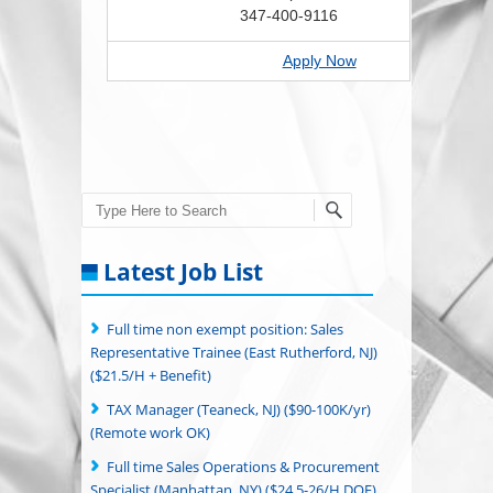
347-400-9116
Apply Now
Search
Latest Job List
Full time non exempt position: Sales
Representative Trainee (East Rutherford, NJ)
($21.5/H + Benefit)
TAX Manager (Teaneck, NJ) ($90-100K/yr)
(Remote work OK)
Full time Sales Operations & Procurement
Specialist (Manhattan, NY) ($24.5-26/H DOE)