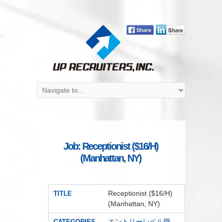
Job: Receptionist ($16/H)
(Manhattan, NY)
Receptionist ($16/H)
TITLE
(Manhattan, NY)
エントリーレベル職
,
CATEGORIES