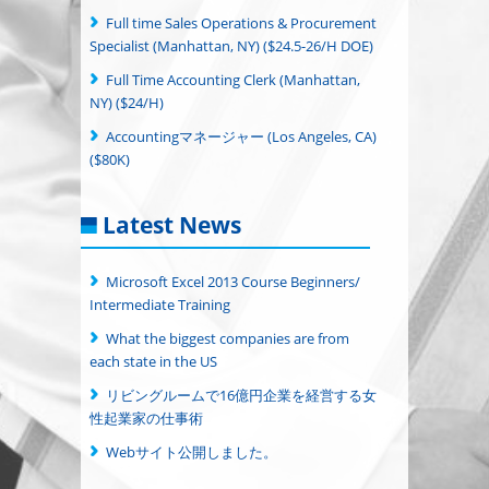
Full time Sales Operations & Procurement
Specialist (Manhattan, NY) ($24.5-26/H DOE)
Full Time Accounting Clerk (Manhattan,
NY) ($24/H)
Accountingマネージャー (Los Angeles, CA)
($80K)
Latest News
Microsoft Excel 2013 Course Beginners/
Intermediate Training
What the biggest companies are from
each state in the US
リビングルームで16億円企業を経営する女
性起業家の仕事術
Webサイト公開しました。