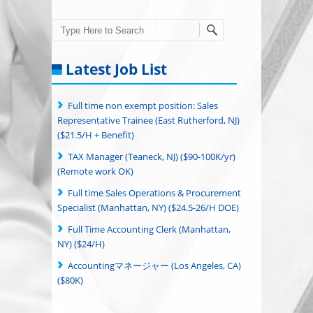
Search
Latest Job List
Full time non exempt position: Sales
Representative Trainee (East Rutherford, NJ)
($21.5/H + Benefit)
TAX Manager (Teaneck, NJ) ($90-100K/yr)
(Remote work OK)
Full time Sales Operations & Procurement
Specialist (Manhattan, NY) ($24.5-26/H DOE)
Full Time Accounting Clerk (Manhattan,
NY) ($24/H)
Accountingマネージャー (Los Angeles, CA)
($80K)