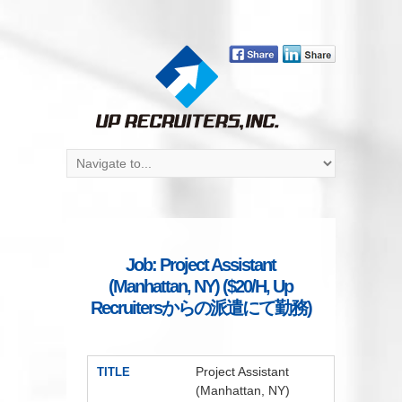
Job: Project Assistant
(Manhattan, NY) ($20/H, Up
Recruitersからの派遣にて勤務)
Project Assistant
TITLE
(Manhattan, NY)