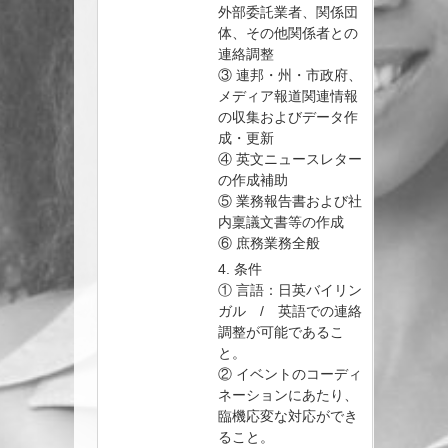
外部委託業者、関係団
体、その他関係者との
連絡調整
③ 連邦・州・市政府、
メディア報道関連情報
の収集およびデータ作
成・更新
④ 英文ニュースレター
の作成補助
⑤ 業務報告書および社
内稟議文書等の作成
⑥ 庶務業務全般
4. 条件
① 言語：日英バイリン
ガル / 英語での連絡
調整が可能であるこ
と。
② イベントのコーディ
ネーションにあたり、
臨機応変な対応ができ
ること。