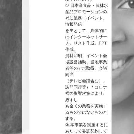
① 日本産食品・農林水
産品プロモーションの
補助業務（イベント、
情報発信
を主として、具体的に
はインターネットサー
チ、リスト作成、PPT
作成、
資料印刷、イベント会
場設営補助、当地事業
者等のアポ取得、会議
同席
（テレビ会議含む）、
訪問同行等）＊コロナ
禍の影響次第により、
必ずし
も全ての業務を実施す
るものではないものと
する。
② 本事業を実施するに
あたって委託契約して