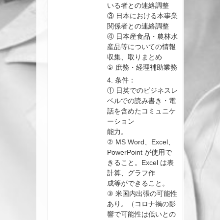
いる者との連絡調整
③ 日本における本事業
関係者との連絡調整
④ 日本産食品・農林水
産品等についての情報
収集、取りまとめ
⑤ 庶務・経理補助業務
4. 条件：
① 日英でのビジネスレ
ベルでの読み書き・電
話を含めたコミュニケ
ーション
能力。
② MS Word、Excel、
PowerPoint が使用で
きること。Excel は表
計算、グラフ作
成等ができること。
③ 米国内出張の可能性
あり。（コロナ禍の影
響で可能性は低いとの