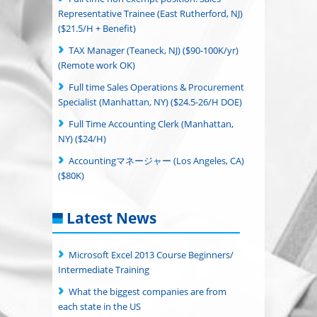
Representative Trainee (East Rutherford, NJ)
($21.5/H + Benefit)
TAX Manager (Teaneck, NJ) ($90-100K/yr)
(Remote work OK)
Full time Sales Operations & Procurement
Specialist (Manhattan, NY) ($24.5-26/H DOE)
Full Time Accounting Clerk (Manhattan,
NY) ($24/H)
Accountingマネージャー (Los Angeles, CA)
($80K)
Latest News
Microsoft Excel 2013 Course Beginners/
Intermediate Training
What the biggest companies are from
each state in the US