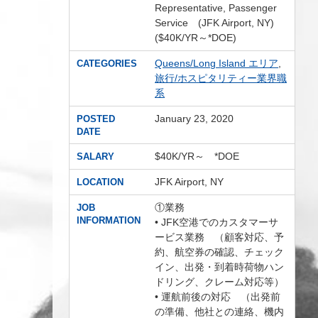
Representative, Passenger
Service (JFK Airport, NY)
($40K/YR～*DOE)
Queens/Long Island エリア
,
CATEGORIES
旅行/ホスピタリティー業界職
系
January 23, 2020
POSTED
DATE
$40K/YR～ *DOE
SALARY
JFK Airport, NY
LOCATION
①業務
JOB
INFORMATION
• JFK空港でのカスタマーサ
ービス業務 （顧客対応、予
約、航空券の確認、チェック
イン、出発・到着時荷物ハン
ドリング、クレーム対応等）
• 運航前後の対応 （出発前
の準備、他社との連絡、機内