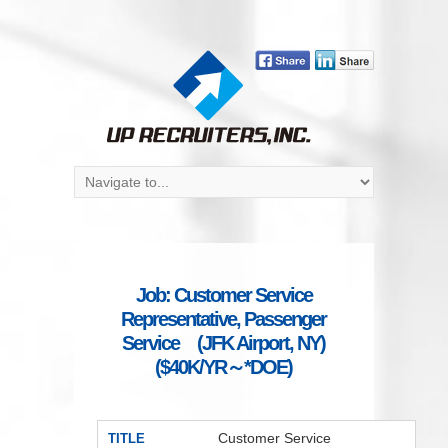
Job: Customer Service
Representative, Passenger
Service (JFK Airport, NY)
($40K/YR～*DOE)
Customer Service
TITLE