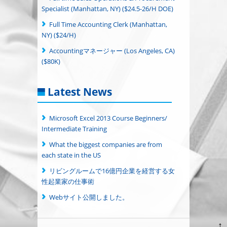
Specialist (Manhattan, NY) ($24.5-26/H DOE)
Full Time Accounting Clerk (Manhattan,
NY) ($24/H)
Accountingマネージャー (Los Angeles, CA)
($80K)
Latest News
Microsoft Excel 2013 Course Beginners/
Intermediate Training
What the biggest companies are from
each state in the US
リビングルームで16億円企業を経営する女
性起業家の仕事術
Webサイト公開しました。
↑