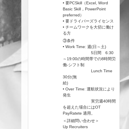
• 要PCSkill（Excel, Word
Basic Skill，PowerPoint
preferred）
• 要ドライバーズライセンス
• チームワークを大切に働け
る方
③条件
• Work Time: 週(日～土)
5日間 6:30
～19:00の時間帯での8時間労
働‐シフト制
Lunch Time
30分(無
給)
• Over Time: 運航状況により
発生
実労週40時間
を超えた場合にはOT
PayRatete 適用。
＜詳細問い合わせ＞
Up Recruiters