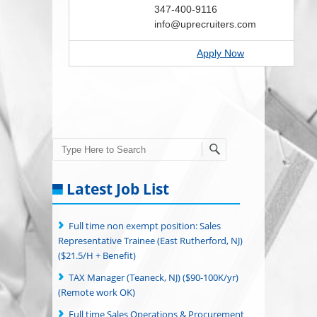
347-400-9116
info@uprecruiters.com
Apply Now
Search
Latest Job List
Full time non exempt position: Sales
Representative Trainee (East Rutherford, NJ)
($21.5/H + Benefit)
TAX Manager (Teaneck, NJ) ($90-100K/yr)
(Remote work OK)
Full time Sales Operations & Procurement