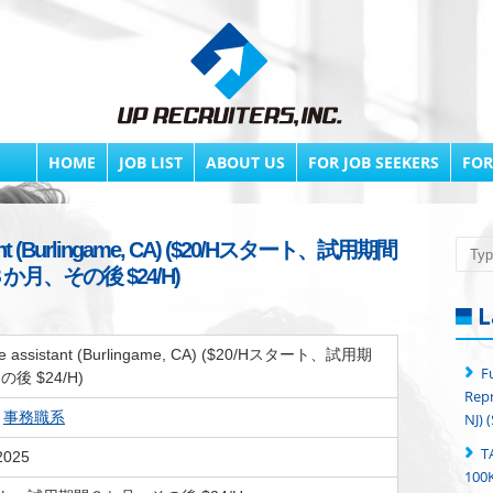
HOME
JOB LIST
ABOUT US
FOR JOB SEEKERS
FOR
sistant (Burlingame, CA) ($20/Hスタート、試用期間
Searc
か月、その後 $24/H)
L
ive assistant (Burlingame, CA) ($20/Hスタート、試用期
F
後 $24/H)
Repr
,
事務職系
NJ) 
T
2025
100K