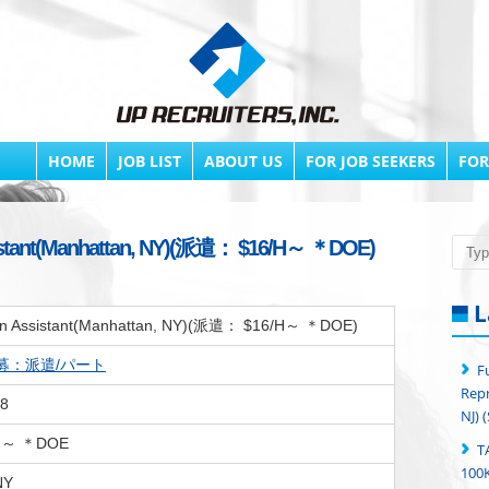
HOME
JOB LIST
ABOUT US
FOR JOB SEEKERS
FOR
sistant(Manhattan, NY)(派遣： $16/H～ ＊DOE)
Searc
L
ion Assistant(Manhattan, NY)(派遣： $16/H～ ＊DOE)
募：派遣/パート
F
Repr
18
NJ) 
H～ ＊DOE
T
100K
NY