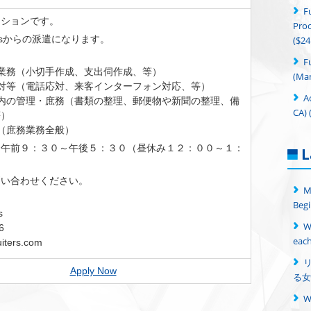
F
ジションです。
Proc
itersからの派遣になります。
($24
F
業務（小切手作成、支出伺作成、等）
(Man
対等（電話応対、来客インターフォン対応、等）
A
内の管理・庶務（書類の整理、郵便物や新聞の整理、備
CA) 
等）
（庶務業務全般）
 午前９：３０～午後５：３０（昼休み１２：００～１：
L
問い合わせください。
M
Begi
s
W
6
each
iters.com
Apply Now
る女