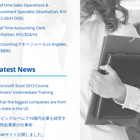
ull time Sales Operations &
urement Specialist (Manhattan, NY)
.5-26/H DOE)
ull Time Accounting Clerk
hattan, NY) ($24/H)
ccountingマネージャー (Los Angeles,
($80K)
atest News
icrosoft Excel 2013 Course
nners/ Intermediate Training
hat the biggest companies are from
 state in the US
リビングルームで16億円企業を経営す
性起業家の仕事術
Webサイト公開しました。