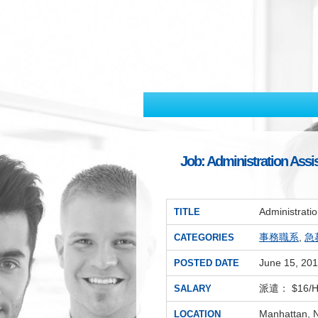
Job: Administration As
Administrat
TITLE
事務職系
,
急
CATEGORIES
June 15, 20
POSTED DATE
派遣： $16/
SALARY
Manhattan, 
LOCATION