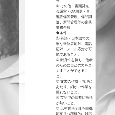
整
⑤ その他、書類発送、
会議室・OA機器・音
響設備等管理、備品調
達、新聞管理等の庶務
業務全般
◆条件
① 英語・日本語での丁
寧な来訪者応対、電話
応対、メール応対が可
能であること。
② 献身性を持ち、他者
のために自己の力を尽
くすことができるこ
と。
③ 文書の作成・管理に
あたり、細かい作業を
厭わないこと。
④ 英語での調整に抵抗
が無いこと。
⑤ 庶務業務全般を臨機
応変且つ積極的に対応