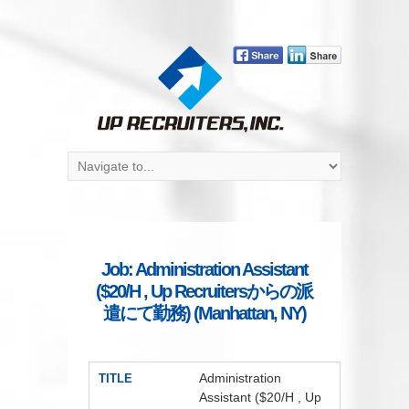
Job: Administration Assistant
($20/H , Up Recruitersからの派
遣にて勤務) (Manhattan, NY)
Administration
TITLE
Assistant ($20/H , Up