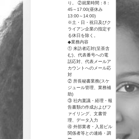
り。 ②就業時間：8：
45～17:00(昼休み
13:00～14:00)
※土・日・祝日及びク
ライアン企業の指定す
る休日を除く。
◆業務内容
① 来訪者応対(呈茶含
む)、代表番号への電
話応対、代表メールア
カウントへのメール応
対
② 所長秘書業務(スケ
ジュール管理、業務補
助)
③ 社内稟議・経理・報
告書類の作成およびフ
ァイリング、文書管
理、データ入力
④ 外部業者・入居ビル
関係者等との連絡・調