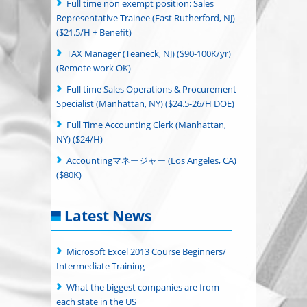
Full time non exempt position: Sales
Representative Trainee (East Rutherford, NJ)
($21.5/H + Benefit)
TAX Manager (Teaneck, NJ) ($90-100K/yr)
(Remote work OK)
Full time Sales Operations & Procurement
Specialist (Manhattan, NY) ($24.5-26/H DOE)
Full Time Accounting Clerk (Manhattan,
NY) ($24/H)
Accountingマネージャー (Los Angeles, CA)
($80K)
Latest News
Microsoft Excel 2013 Course Beginners/
Intermediate Training
What the biggest companies are from
each state in the US