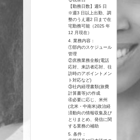
【勤務日数】週5 日
※週3 日以上出勤、調
整のうえ週2 日まで在
宅勤務可能（2025 年
12 月現在）
4. 業務内容：
①部内のスケジュール
管理
②庶務業務全般(電話
応対、来訪者応対、往
訪時のアポイントメン
ト対応など)
③社内経理書類(旅費
計算書等)の作成
④必要に応じ、米州
(北米・中南米)政治経
済動向の情報収集及び
とりまとめ、発信に関
する業務の補助
5. 条件：