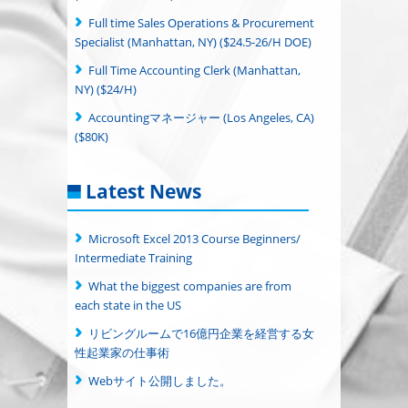
Full time Sales Operations & Procurement
Specialist (Manhattan, NY) ($24.5-26/H DOE)
Full Time Accounting Clerk (Manhattan,
NY) ($24/H)
Accountingマネージャー (Los Angeles, CA)
($80K)
Latest News
Microsoft Excel 2013 Course Beginners/
Intermediate Training
What the biggest companies are from
each state in the US
リビングルームで16億円企業を経営する女
性起業家の仕事術
Webサイト公開しました。