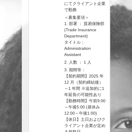
にてクライアント企業
で勤務
＜募集要項＞
1. 部署 ： 貿易保険部
(Trade Insurance
Department)
タイトル：
Administration
Assistant
2. 人数 ： 1 人
3. 期間等：
【契約期間】2025 年
12 月（契約締結後）
～1 年間 ※追加的に1
年延長の可能性あり
【勤務時間】午前9:00
～午後5:00 (昼休み
12:00～午後1:00)
【休日】土日およびク
ライアント企業が定め
る祝祭日