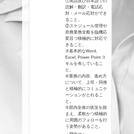
①英語及び日本語での
読解・翻訳・電話応
対・メール応対ができ
ること。
②スケジュール管理や
庶務業務全般を臨機応
変且つ積極的に対応で
きること。
③基本的なWord,
Excel, Power Point ス
キルを有しているこ
と。
④業務の内容、進め方
について、上司・同僚
と積極的にコミュニケ
ーションがとれるこ
と。
⑤部内全体の状況を踏
まえ、柔軟かつ積極的
に周囲のフォローを行
う姿勢があること。