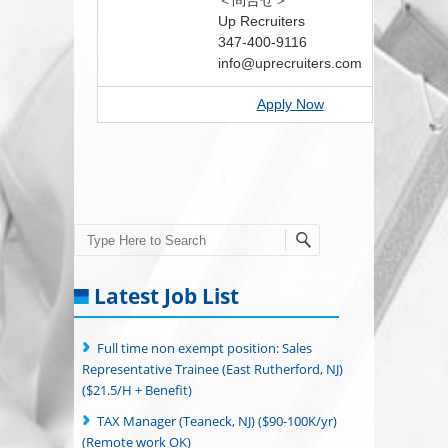
＜問合せ＞
Up Recruiters
347-400-9116
info@uprecruiters.com
Apply Now
Search
Latest Job List
Full time non exempt position: Sales
Representative Trainee (East Rutherford, NJ)
($21.5/H + Benefit)
TAX Manager (Teaneck, NJ) ($90-100K/yr)
(Remote work OK)