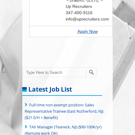
＜詳細問い合わせ＞
Up Recruiters
347-400-9116
info@uprecruiters.com
Apply Now
Search
Latest Job List
Full time non exempt position: Sales
Representative Trainee (East Rutherford, NJ)
($21.5/H + Benefit)
TAX Manager (Teaneck, NJ) ($90-100K/yr)
(Remote work OK)