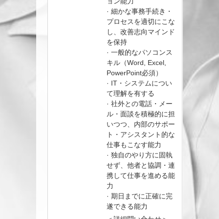
ョン能力
· 細かな事務手続き・
プロセスを適切にこな
し、改善志向マインド
を保持
· 一般的なパソコンス
キル（Word, Excel,
PowerPoint必須）
· IT・システムについ
て理解を有する
· 社外との電話・メー
ル・面談を積極的に担
いつつ、内部のサポー
ト・アシスタント的な
仕事もこなす能力
· 独自のやり方に固執
せず、他者と協調・連
携して仕事を進める能
力
· 期日までに正確に完
遂できる能力