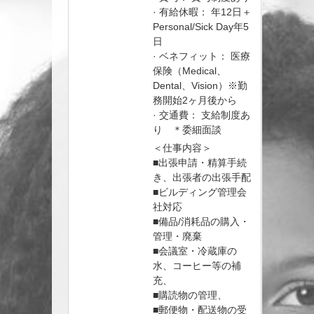
· 有給休暇： 年12日＋
Personal/Sick Day年5
日
· ベネフィット： 医療
保険（Medical、
Dental、Vision）※勤
務開始2ヶ月後から
· 交通費： 支給制度あ
り ＊委細面談
＜仕事内容＞
■出張申請・精算手続
き、出張者の出張手配
■ビルディング管理会
社対応
■備品/消耗品の購入・
管理・廃棄
■会議室・冷蔵庫の
水、コーヒー等の補
充、
■購読物の管理、
■郵便物・配送物の受