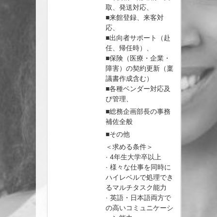
取、発送対応、
■来館登録、来客対
応、
■出向者サポート（赴
任、帰任時）、
■保険（医療・企業・
障害）の契約更新（稟
議書作成含む）
■各種ベンダー対応及
び管理、
■総務企画部長の事務
補佐全般
■その他
＜求める条件＞
· 4年生大学卒以上
· 様々な仕事を同時に
ハイレベルで処理でき
るマルチタスク能力
· 英語・日本語両方で
の高いコミュニケーシ