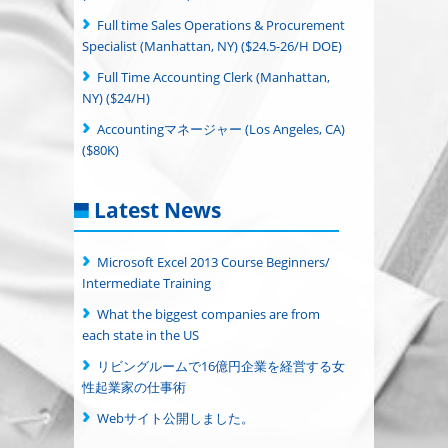
Full time Sales Operations & Procurement
Specialist (Manhattan, NY) ($24.5-26/H DOE)
Full Time Accounting Clerk (Manhattan,
NY) ($24/H)
Accountingマネージャー (Los Angeles, CA)
($80K)
Latest News
Microsoft Excel 2013 Course Beginners/
Intermediate Training
What the biggest companies are from
each state in the US
リビングルームで16億円企業を経営する女
性起業家の仕事術
Webサイト公開しました。