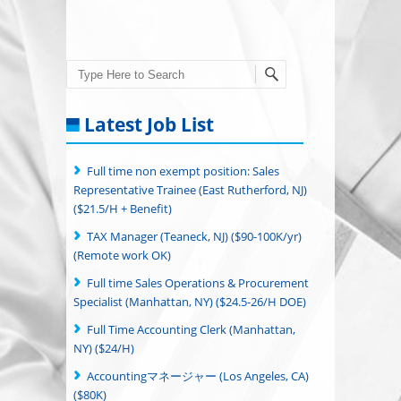
Search
Latest Job List
Full time non exempt position: Sales
Representative Trainee (East Rutherford, NJ)
($21.5/H + Benefit)
TAX Manager (Teaneck, NJ) ($90-100K/yr)
(Remote work OK)
Full time Sales Operations & Procurement
Specialist (Manhattan, NY) ($24.5-26/H DOE)
Full Time Accounting Clerk (Manhattan,
NY) ($24/H)
Accountingマネージャー (Los Angeles, CA)
($80K)