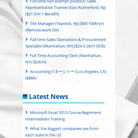
Full time non exempt position: Sales
Representative Trainee (East Rutherford, NJ)
($21.5/H + Benefit)
TAX Manager (Teaneck, NJ) ($90-100K/yr)
(Remote work OK)
Full time Sales Operations & Procurement
Specialist (Manhattan, NY) ($24.5-26/H DOE)
Full Time Accounting Clerk (Manhattan,
NY) ($24/H)
Accountingマネージャー (Los Angeles, CA)
($80K)
Latest News
Microsoft Excel 2013 Course Beginners/
Intermediate Training
What the biggest companies are from
each state in the US