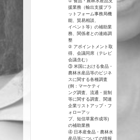
① 食品・農林水産品支
援業務（輸出支援プラ
ットフォーム事務局機
能、貿易相談、
イベント等）の補助業
務、関係者との連絡調
整
② アポイントメント取
得、会議同席（テレビ
会議含む）
③ 米国における食品・
農林水産品等のビジネ
スに関する各種調査
(例：マーケティ
ング調査、流通・規制
等に関する調査、関連
企業リストアップ・フ
ォローアッ
プ、短信草案作成等)
の補助業務
④ 日本産食品・農林水
産品等についての情報