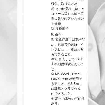
収集、取りまとめ
⑤ その他業種（例：E
コマース等）の輸出等
支援業務のアシスタン
ト業務
⑥ 庶務業務
5. 条件：
① 文章作成は日本語だ
が、英語での読解・イ
ンタビュー・電話応対
もできること。
② 社会人として3 年以
上の勤務経験があるこ
と。
③ MS Word、Excel、
PowerPoint が使用で
きること。MS Excel
は計算とグラフ作成
ができること。
④ 米国内出張の可能性
あり。