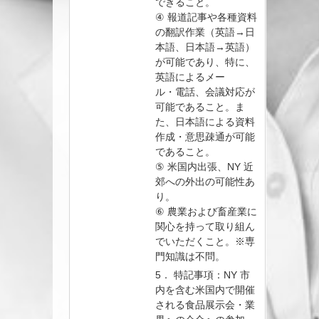
できること。
④ 報道記事や各種資料
の翻訳作業（英語→日
本語、日本語→英語）
が可能であり、特に、
英語によるメー
ル・電話、会議対応が
可能であること。ま
た、日本語による資料
作成・意思疎通が可能
であること。
⑤ 米国内出張、NY 近
郊への外出の可能性あ
り。
⑥ 農業および畜産業に
関心を持って取り組ん
でいただくこと。※専
門知識は不問。
5． 特記事項：NY 市
内を含む米国内で開催
される食品展示会・業