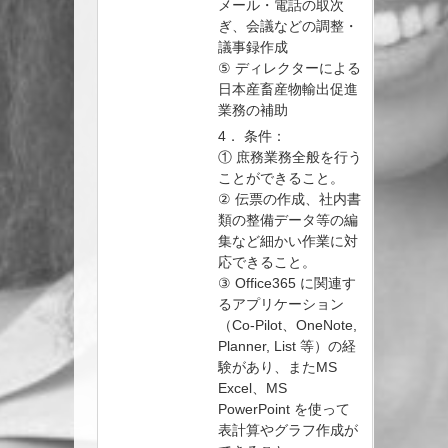
メール・電話の取次
ぎ、会議などの調整・
議事録作成
⑤ ディレクターによる
日本産畜産物輸出促進
業務の補助
4． 条件：
① 庶務業務全般を行う
ことができること。
② 伝票の作成、社内書
類の整備データ等の編
集など細かい作業に対
応できること。
③ Office365 に関連す
るアプリケーション
（Co-Pilot、OneNote,
Planner, List 等）の経
験があり、またMS
Excel、MS
PowerPoint を使って
表計算やグラフ作成が