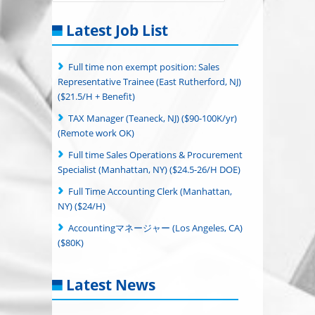
Latest Job List
Full time non exempt position: Sales
Representative Trainee (East Rutherford, NJ)
($21.5/H + Benefit)
TAX Manager (Teaneck, NJ) ($90-100K/yr)
(Remote work OK)
Full time Sales Operations & Procurement
Specialist (Manhattan, NY) ($24.5-26/H DOE)
Full Time Accounting Clerk (Manhattan,
NY) ($24/H)
Accountingマネージャー (Los Angeles, CA)
($80K)
Latest News