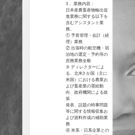
3． 業務内容：
日本産農畜産物輸出促
進業務に関する以下を
含むアシスタント業
務。
① 予算管理・会計（経
理）業務
② 出張時の航空機・宿
泊地の選定・予約等の
庶務業務全般
③ ディレクターによ
る、北米3 か国（主に
米国）における農業お
よび畜産業の需給動
向、政府機関による政
策
発表、話題の時事問題
等に関する情報収集お
よび資料作成の補助業
務
④ 米系・日系企業との