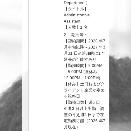
Department）
【タイトル】
Administrative
Assistant
【人数】1 名
2． 期間等：
【契約期間】2026 年7
月中旬以降～2027 年3
月31 日※追加的に1 年
延長の可能性あり
【勤務時間】9:00AM
～5:00PM (昼休み
12:00PM～1:00PM)
【休み】土日およびク
ライアント企業が定め
る祝祭日
【勤務日数】週5 日
※週3 日以上出勤、調
整のうえ週2 日まで在
宅勤務可能（2026 年7
月現在）