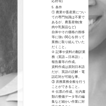
応対等)
5. 条件
① 農業や畜産業につい
ての専門知識は不要で
あるが、農畜産物(食
肉や乳製品など)
自体やその価格の推移
等に強い関心を持って
業務に取り組んでいた
だくこと。
② 記事や資料の翻訳業
務（英語→日本語）、
報告書等の作成。
資料作成は原則日本語
だが、英語の読解・電
話応対が可能な事。
③ 庶務業務全般を行う
ことができること。
④ 伝票の作成、社内書
類の整備データ等の編
集など細かい作業に対