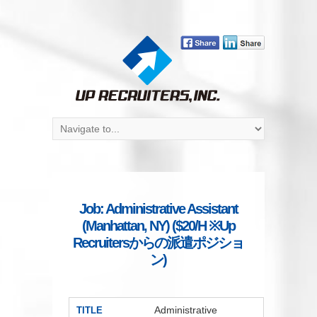
Job: Administrative Assistant
(Manhattan, NY) ($20/H ※Up
Recruitersからの派遣ポジショ
ン)
Administrative
TITLE