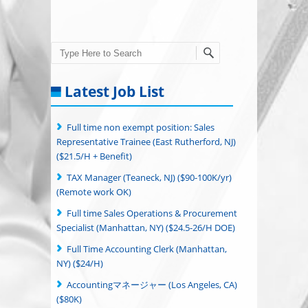
Search
Latest Job List
Full time non exempt position: Sales
Representative Trainee (East Rutherford, NJ)
($21.5/H + Benefit)
TAX Manager (Teaneck, NJ) ($90-100K/yr)
(Remote work OK)
Full time Sales Operations & Procurement
Specialist (Manhattan, NY) ($24.5-26/H DOE)
Full Time Accounting Clerk (Manhattan,
NY) ($24/H)
Accountingマネージャー (Los Angeles, CA)
($80K)