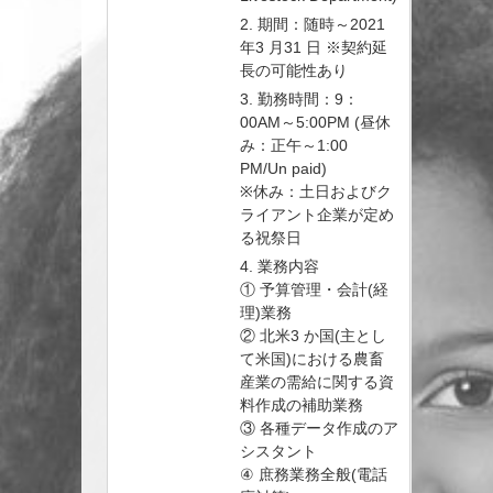
2. 期間：随時～2021
年3 月31 日 ※契約延
長の可能性あり
3. 勤務時間：9：
00AM～5:00PM (昼休
み：正午～1:00
PM/Un paid)
※休み：土日およびク
ライアント企業が定め
る祝祭日
4. 業務内容
① 予算管理・会計(経
理)業務
② 北米3 か国(主とし
て米国)における農畜
産業の需給に関する資
料作成の補助業務
③ 各種データ作成のア
シスタント
④ 庶務業務全般(電話