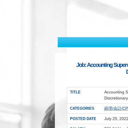
Job: Accounting Superv
Accounting S
TITLE
Discretionar
経理/会計/C
CATEGORIES
July 25, 202
POSTED DATE