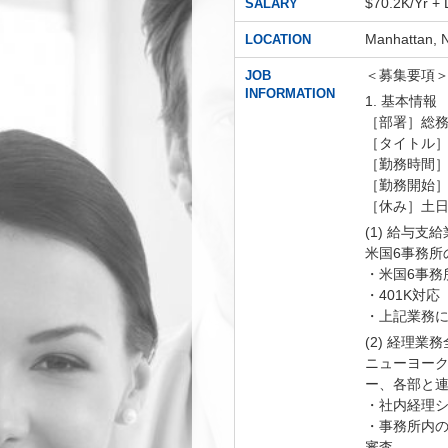
$70.2K/Yr + 
SALARY
Manhattan, 
LOCATION
＜募集要項
JOB
INFORMATION
1. 基本情報
［部署］総務部 (G
［タイトル］Acco
［勤務時間］9:
［勤務開始］2
［休み］土
(1) 給与支
米国6事務所
・米国6事務
・401K対
・上記業務
(2) 経理業
ニューヨー
ー、各部と
・社内経理
・事務所内
審査