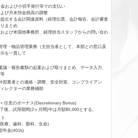
送金および小切手発行等での支払い
および月末預金残高の調整
へ提出する会計関連資料（経理伝票、会計報告、会計審査
とりまとめ
署および米国他事務所、経理担当スタッフからの問い合わ
文書管理・物品管理業務（主担当者として、本部との窓口及
指示を一貫して
社内稟議・報告書類の起案および取りまとめ、データ入力、
グ等
他、外部業者との連絡・調整、安全対策、コンプライアン
ディレクターの業務補助
+ 任意のボーナス(Discretionary Bonus)
了後。試用期間(2ヶ月間)中は月額$5,000とする。
ット
険(医療、歯科、眼科、生命)
型年金(401k)