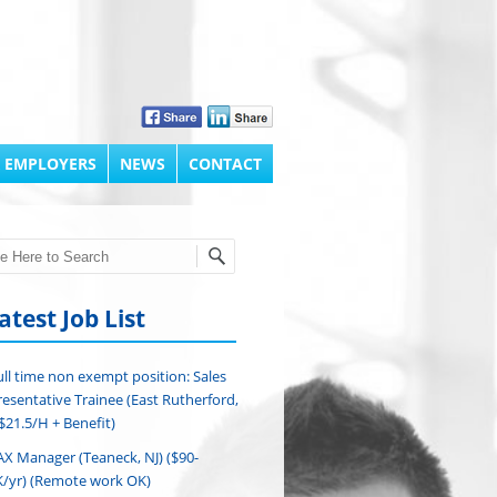
 EMPLOYERS
NEWS
CONTACT
h
atest Job List
ull time non exempt position: Sales
esentative Trainee (East Rutherford,
($21.5/H + Benefit)
AX Manager (Teaneck, NJ) ($90-
/yr) (Remote work OK)