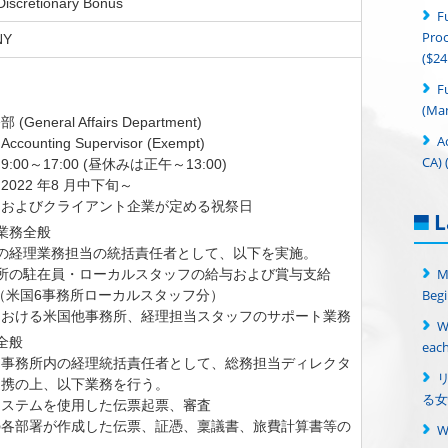
Discretionary Bonus
F
Proc
NY
($24
＞
F
(Man
eneral Affairs Department)
A
unting Supervisor (Exempt)
CA) 
00～17:00 (昼休みは正午～13:00)
022 年8 月中下旬～
日およびクライアント企業が定める祝祭日
L
給業務全般
の経理業務担当の統括責任者として、以下を実施。
M
所の駐在員・ローカルスタッフの給与および賞与支給
Begi
応（米国6事務所ローカルスタッフ分）
における米国他事務所、経理担当スタッフのサポート業務
W
務全般
each
ク事務所内の経理統括責任者として、総務担当ディレクタ
連携の上、以下業務を行う。
る女
システムを使用した伝票起票、審査
の各部署が作成した伝票、証憑、稟議書、旅費計算書等の