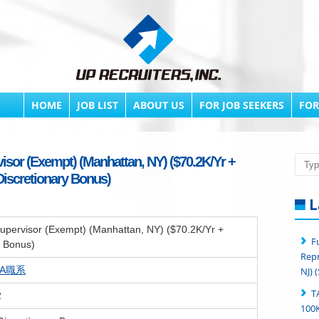
HOME
JOB LIST
ABOUT US
FOR JOB SEEKERS
FOR
isor (Exempt) (Manhattan, NY) ($70.2K/Yr +
Searc
Discretionary Bonus)
L
upervisor (Exempt) (Manhattan, NY) ($70.2K/Yr +
F
y Bonus)
Repr
PA職系
NJ) 
T
2
100K