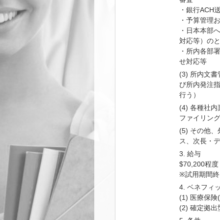
・銀行ACH
・予算管理
・日本本部
対応等）の
・所内各部
せ対応等
(3) 所内
び所内発注
行う）
(4) 各種
ファイリン
(5) その
ス、次長・
3. 給与
$70,200程度 
※試用期間終
4. ベネフィ
(1) 医療保
(2) 確定拠出