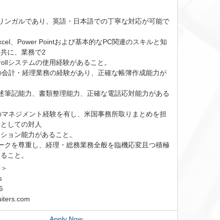
バイリンガルであり、英語・日本語での丁寧な対応が可能で
、Excel、Power Pointおよび基本的なPC関連のスキルと知
共に、業務で2
yrollシステムの使用経験があること。
以上の会計・経理業務の経験があり、正確な帳簿作成能力が
な口述筆記能力、書類整理能力、正確な電話応対能力がある
以上のマネジメント経験を有し、米国事務所取りまとめを担
ーとしての対人
ーション能力があること。
ムワークを尊重し、経理・総務業務全般を臨機応変且つ積極
きること。
せ＞
s
6
iters.com
Apply Now