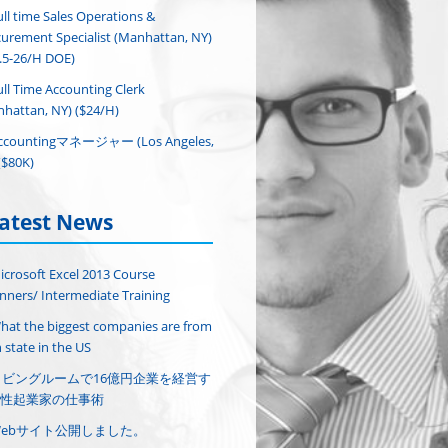
ull time Sales Operations &
urement Specialist (Manhattan, NY)
.5-26/H DOE)
ull Time Accounting Clerk
hattan, NY) ($24/H)
ccountingマネージャー (Los Angeles,
($80K)
atest News
icrosoft Excel 2013 Course
nners/ Intermediate Training
hat the biggest companies are from
 state in the US
リビングルームで16億円企業を経営す
性起業家の仕事術
Webサイト公開しました。