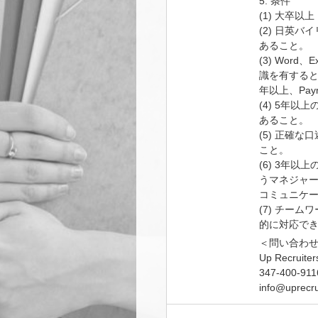
5. 条件
(1) 大卒以上
(2) 日英
あること。
(3) Word
識を有すると
年以上、Pa
(4) 5年
あること。
(5) 正確
こと。
(6) 3年
うマネジャ
コミュニケ
(7) チー
的に対応で
＜問い合わ
Up Recruiter
347-400-911
info@uprecru