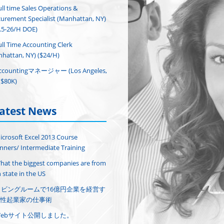
ull time Sales Operations &
urement Specialist (Manhattan, NY)
.5-26/H DOE)
ull Time Accounting Clerk
hattan, NY) ($24/H)
ccountingマネージャー (Los Angeles,
($80K)
atest News
icrosoft Excel 2013 Course
nners/ Intermediate Training
hat the biggest companies are from
 state in the US
リビングルームで16億円企業を経営す
性起業家の仕事術
Webサイト公開しました。