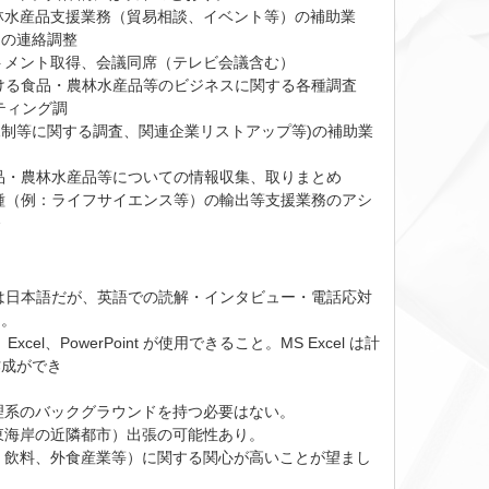
林水産品支援業務（貿易相談、イベント等）の補助業
との連絡調整
トメント取得、会議同席（テレビ会議含む）
ける食品・農林水産品等のビジネスに関する各種調査
ティング調
制等に関する調査、関連企業リストアップ等)の補助業
品・農林水産品等についての情報収集、取りまとめ
種（例：ライフサイエンス等）の輸出等支援業務のアシ
務
は日本語だが、英語での読解・インタビュー・電話応対
と。
、Excel、PowerPoint が使用できること。MS Excel は計
作成ができ
理系のバックグラウンドを持つ必要はない。
東海岸の近隣都市）出張の可能性あり。
、飲料、外食産業等）に関する関心が高いことが望まし