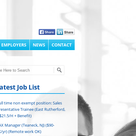
 EMPLOYERS
NEWS
CONTACT
h
atest Job List
ull time non exempt position: Sales
esentative Trainee (East Rutherford,
($21.5/H + Benefit)
AX Manager (Teaneck, NJ) ($90-
/yr) (Remote work OK)