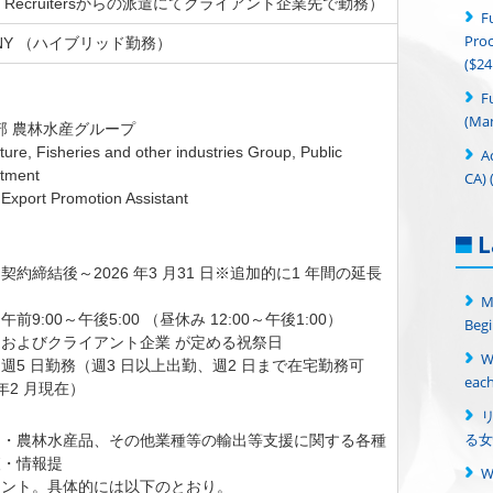
Up Recruitersからの派遣にてクライアント企業先で勤務）
F
Proc
n, NY （ハイブリッド勤務）
($24
＞
F
(Man
 部 農林水産グループ
ture, Fisheries and other industries Group, Public
A
rtment
CA) 
rt Promotion Assistant
L
約締結後～2026 年3 月31 日※追加的に1 年間の延長
り
M
9:00～午後5:00 （昼休み 12:00～午後1:00）
Begi
およびクライアント企業 が定める祝祭日
W
週5 日勤務（週3 日以上出勤、週2 日まで在宅勤務可
each
 年2 月現在）
る女
品・農林水産品、その他業種等の輸出等支援に関する各種
査・情報提
タント。具体的には以下のとおり。