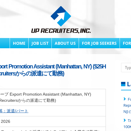
HOME
JOB LIST
ABOUT US
FOR JOB SEEKERS
FOR
romotion Assistant (Manhattan, NY) ($25H
Searc
ecruitersからの派遣にて勤務)
L
xport Promotion Assistant (Manhattan, NY)
F
 Recruitersからの派遣にて勤務)
Repr
募：派遣/パート
NJ) 
T
, 2026
100K