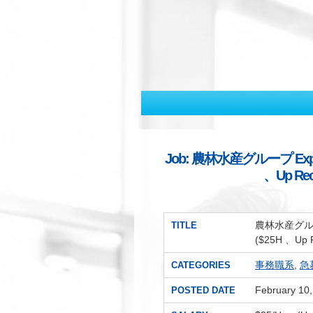
Job: 農林水産グループ Export P
、Up R
農林水産グループ E
TITLE
($25H 、Up
事務職系
,
急
CATEGORIES
February 10
POSTED DATE