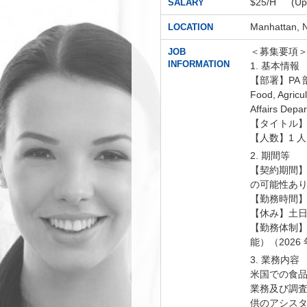
$25/H (
SALARY
Manhatta
LOCATION
＜募集要項
JOB
INFORMATION
1. 基本情報
【部署】PA
Food, Agricul
Affairs Depa
【タイトル】Expo
【人数】1 人
2. 期間等
【契約期間】契
の可能性あ
【勤務時間】午前
【休み】土日
【勤務体制】
能）（2026
3. 業務内容
米国での食
業務及び調
供のアシス