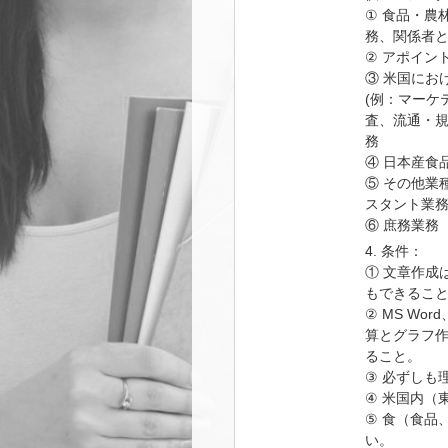
① 食品・農
務、関係者
② アポイン
③ 米国にお
(例：マーケ
査、流通・規
務
④ 日本産食
⑤ その他業
スタント業
⑥ 庶務業務
4. 条件：
① 文章作成
もできるこ
② MS Word
算とグラフ
ること。
③ 必ずしも
④ 米国内（
⑤ 食（食品
い。