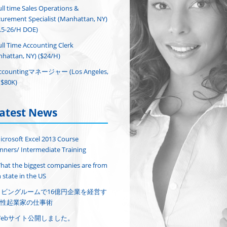
ull time Sales Operations &
urement Specialist (Manhattan, NY)
.5-26/H DOE)
ull Time Accounting Clerk
hattan, NY) ($24/H)
ccountingマネージャー (Los Angeles,
($80K)
atest News
icrosoft Excel 2013 Course
nners/ Intermediate Training
hat the biggest companies are from
 state in the US
リビングルームで16億円企業を経営す
性起業家の仕事術
Webサイト公開しました。