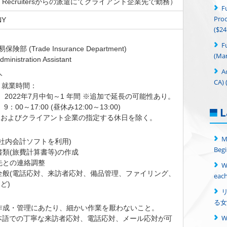
Up Recruitersからの派遣にてクライアント企業先で勤務）
F
Proc
NY
($24
＞
F
保険部 (Trade Insurance Department)
(Man
istration Assistant
A
人
CA) 
間と就業時間：
； 2022年7月中旬～1 年間 ※追加で延長の可能性あり。
：00～17:00 (昼休み12:00～13:00)
L
日およびクライアント企業の指定する休日を除く。
：
M
(社内会計ソフトを利用)
Begi
書類(旅費計算書等)の作成
先との連絡調整
W
全般(電話応対、来訪者応対、備品管理、ファイリング、
each
ど)
る女
作成・管理にあたり、細かい作業を厭わないこと。
本語での丁寧な来訪者応対、電話応対、メール応対が可