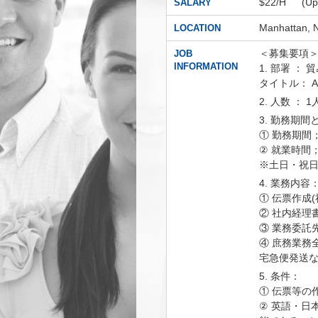
$22/H (
SALARY
Manhattan, 
LOCATION
＜募集要項
JOB
INFORMATION
1. 部署 ： 貿易
タイトル： Admin
2. 人数 ： 1
3. 勤務期
① 勤務期間
② 就業時間； 9
※土日・祝
4. 業務内容
① 伝票作成
② 社内経理
③ 業務委託
④ 庶務業務
宅急便発送な
5. 条件：
① 伝票等の
② 英語・日