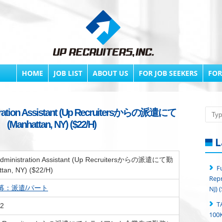
HOME
JOB LIST
ABOUT US
FOR JOB SEEKERS
FOR
ation Assistant (Up Recruitersからの派遣にて
Searc
Manhattan, NY) ($22/H)
L
nistration Assistant (Up Recruitersからの派遣にて勤
F
an, NY) ($22/H)
Repr
募：派遣/パート
NJ) 
T
22
100K