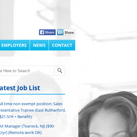
 EMPLOYERS
NEWS
CONTACT
h
atest Job List
ull time non exempt position: Sales
esentative Trainee (East Rutherford,
($21.5/H + Benefit)
AX Manager (Teaneck, NJ) ($90-
/yr) (Remote work OK)