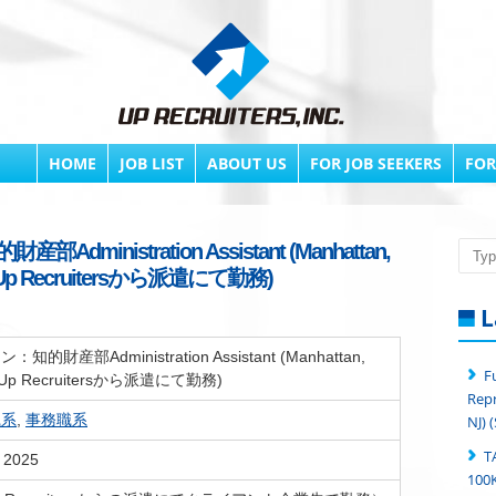
HOME
JOB LIST
ABOUT US
FOR JOB SEEKERS
FOR
dministration Assistant (Manhattan,
Searc
H *Up Recruitersから派遣にて勤務)
L
的財産部Administration Assistant (Manhattan,
F
H *Up Recruitersから派遣にて勤務)
Repr
職系
,
事務職系
NJ) 
T
 2025
100K