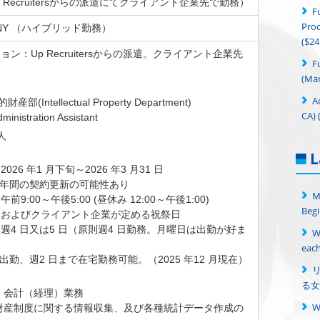
Up Recruitersからの派遣にてクライアント企業先で勤務）
F
Proc
n, NY （ハイブリッド勤務）
($24
ン：Up Recruitersからの派遣。クライアント企業先
F
(Man
＞
A
産部(Intellectual Property Department)
CA) 
istration Assistant
 人
L
26 年1 月下旬～2026 年3 月31 日
 年間の契約更新の可能性あり
M
9:00～午後5:00 (昼休み 12:00～午後1:00)
Begi
日およびクライアント企業が定める祝祭日
週4 日又は5 日（原則週4 日勤務。月曜日は出勤が好ま
W
each
出勤、週2 日まで在宅勤務可能。（2025 年12 月現在）
る女
・会計（経理）業務
財産制度に関する情報収集、及び各種統計データ作成の