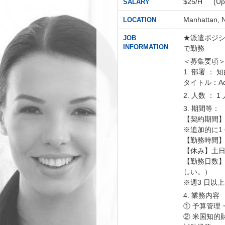
$25/H (
SALARY
Manhatta
LOCATION
★派遣ポジショ
JOB
INFORMATION
で勤務
＜募集要項
1. 部署 ： 知的財
タイトル：Admin
2. 人数 ： 1
3. 期間等：
【契約期間】20
※追加的に1
【勤務時間】午前
【休み】土
【勤務日数】
しい。）
※週3 日以上
4. 業務内容
① 予算管理
② 米国知的