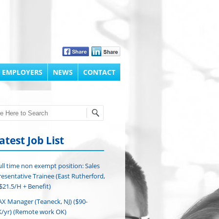
 EMPLOYERS
NEWS
CONTACT
h
atest Job List
ull time non exempt position: Sales
esentative Trainee (East Rutherford,
($21.5/H + Benefit)
AX Manager (Teaneck, NJ) ($90-
/yr) (Remote work OK)