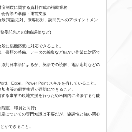
財産制度に関する資料作成の補助業務
、会合等の準備・運営支援
全般(電話応対、来客応対、訪問先へのアポイントメン
ュ
務委託先との連絡調整など)
全般に臨機応変に対応できること。
成、書類の整備、データの編集など細かい作業に対応で
は原則日本語によるが、英語での読解、電話応対などの
可
rd、Excel、Power Point スキルを有していること。
参加者等の顧客接遇が適切にできること。
施する事業の現地支援を行うため米国内に出張する可能
回程度、職員と同行)
制度についての専門知識は不要だが、協調性と強い関心
務
ことができること。