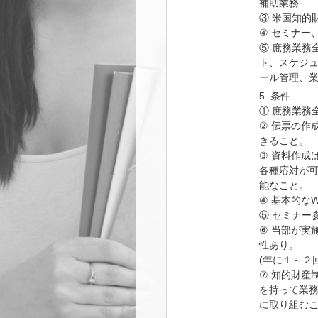
補助業務
③ 米国知的
④ セミナー
⑤ 庶務業務
ト、スケジ
ール管理、業
5. 条件
① 庶務業務
② 伝票の作
きること。
③ 資料作成
各種応対が
能なこと。
④ 基本的なWo
⑤ セミナー
⑥ 当部が実
性あり。
(年に１～２
⑦ 知的財産
を持って業
に取り組む