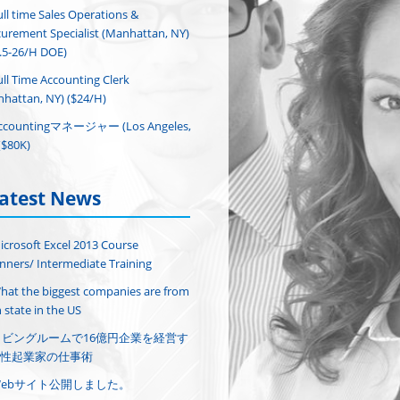
ull time Sales Operations &
urement Specialist (Manhattan, NY)
.5-26/H DOE)
ull Time Accounting Clerk
hattan, NY) ($24/H)
ccountingマネージャー (Los Angeles,
($80K)
atest News
icrosoft Excel 2013 Course
nners/ Intermediate Training
hat the biggest companies are from
 state in the US
リビングルームで16億円企業を経営す
性起業家の仕事術
Webサイト公開しました。