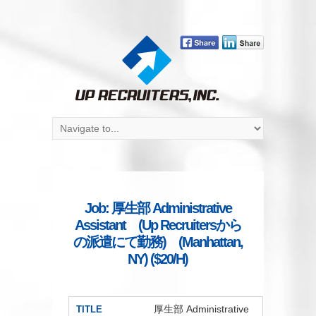
Job: 厚生部 Administrative
Assistant (Up Recruitersから
の派遣にて勤務) (Manhattan,
NY) ($20/H)
厚生部 Administrative
TITLE