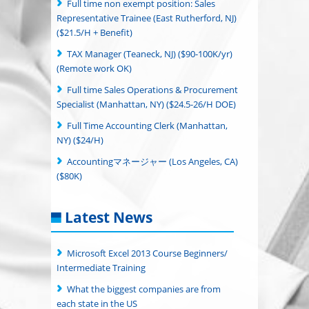
Full time non exempt position: Sales
Representative Trainee (East Rutherford, NJ)
($21.5/H + Benefit)
TAX Manager (Teaneck, NJ) ($90-100K/yr)
(Remote work OK)
Full time Sales Operations & Procurement
Specialist (Manhattan, NY) ($24.5-26/H DOE)
Full Time Accounting Clerk (Manhattan,
NY) ($24/H)
Accountingマネージャー (Los Angeles, CA)
($80K)
Latest News
Microsoft Excel 2013 Course Beginners/
Intermediate Training
What the biggest companies are from
each state in the US