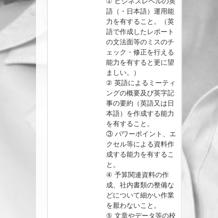
① ビジネスレベルの英
語（・日本語）運用能
力を有すること。（英
語で作成したレポート
の文法面等のミスのチ
ェック・修正を行える
能力を有すると更に望
ましい。）
② 英語によるミーティ
ングの概要及び英字記
事の要約（英語又は日
本語）を作成する能力
を有すること。
③ パワーポイント、エ
クセル等による資料作
成する能力を有するこ
と。
④ 予算関連資料の作
成、社内書類の整備な
どについて細かい作業
を厭わないこと。
⑤ 文章やデータ等の校