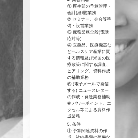
① 厚生部の予算管理・
会計(経理)業務
② セミナー、会合等準
備・設営業務
③ 庶務業務全般(電話
応対等)
④ 医薬品、医療機器な
どヘルスケア産業に関
する情報及び米国の医
療政策に関する調査、
ヒアリング、資料作成
の補助業務
⑤ (電子メールで発信
する) ニュースレター
の作成・発送業務補助
⑥ パワーポイント、エ
クセル等による資料作
成業務
5. 条件
① 予算関連資料の作
成、社内書類の整備な