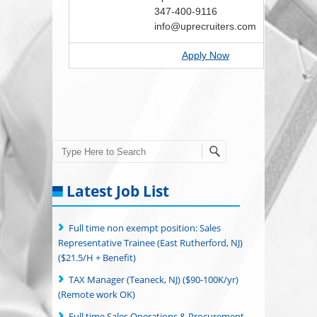
347-400-9116
info@uprecruiters.com
Apply Now
Search
Latest Job List
Full time non exempt position: Sales
Representative Trainee (East Rutherford, NJ)
($21.5/H + Benefit)
TAX Manager (Teaneck, NJ) ($90-100K/yr)
(Remote work OK)
Full time Sales Operations & Procurement