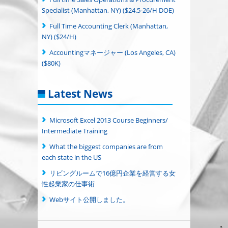
Specialist (Manhattan, NY) ($24.5-26/H DOE)
Full Time Accounting Clerk (Manhattan,
NY) ($24/H)
Accountingマネージャー (Los Angeles, CA)
($80K)
Latest News
Microsoft Excel 2013 Course Beginners/
Intermediate Training
What the biggest companies are from
each state in the US
リビングルームで16億円企業を経営する女
性起業家の仕事術
Webサイト公開しました。
↑