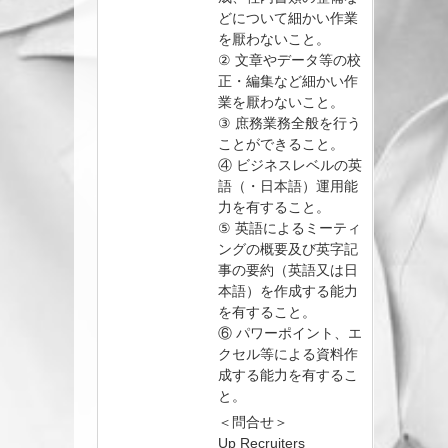
どについて細かい作業
を厭わないこと。
② 文章やデータ等の校
正・編集など細かい作
業を厭わないこと。
③ 庶務業務全般を行う
ことができること。
④ ビジネスレベルの英
語（・日本語）運用能
力を有すること。
⑤ 英語によるミーティ
ングの概要及び英字記
事の要約（英語又は日
本語）を作成する能力
を有すること。
⑥ パワーポイント、エ
クセル等による資料作
成する能力を有するこ
と。
＜問合せ＞
Up Recruiters