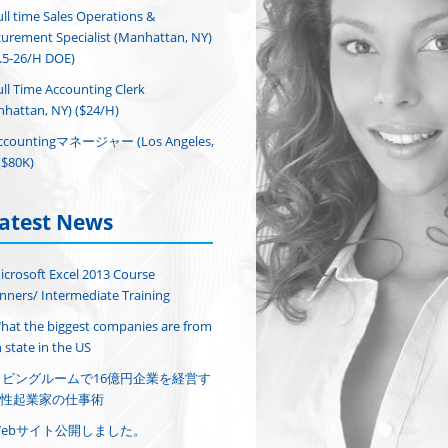
ull time Sales Operations &
urement Specialist (Manhattan, NY)
.5-26/H DOE)
ull Time Accounting Clerk
hattan, NY) ($24/H)
ccountingマネージャー (Los Angeles,
($80K)
atest News
icrosoft Excel 2013 Course
nners/ Intermediate Training
hat the biggest companies are from
 state in the US
リビングルームで16億円企業を経営す
性起業家の仕事術
Webサイト公開しました。