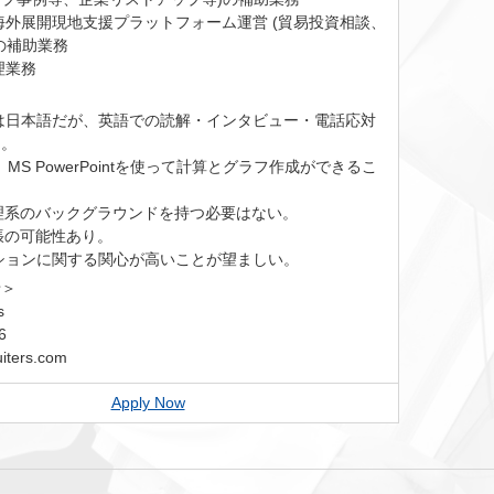
海外展開現地支援プラットフォーム運営 (貿易投資相談、
の補助業務
理業務
は日本語だが、英語での読解・インタビュー・電話応対
と。
el、MS PowerPointを使って計算とグラフ作成ができるこ
理系のバックグラウンドを持つ必要はない。
張の可能性あり。
ションに関する関心が高いことが望ましい。
せ＞
s
6
iters.com
Apply Now