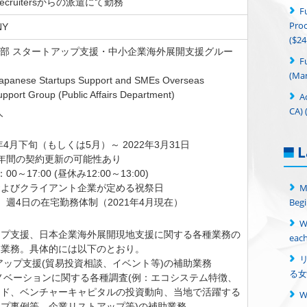
p Recruitersからの派遣にて勤務
F
Proc
NY
($24
： PA部 スタートアップ支援・中小企業海外展開支援グルー
F
(Man
nese Startups Support and SMEs Overseas
pport Group (Public Affairs Department)
A
CA) 
人
年4月下旬（もしくは5月）～ 2022年3月31日
L
年間の契約更新の可能性あり
0～17:00 (昼休み12:00～13:00)
M
およびクライアント企業が定める祝祭日
Begi
、週4日の在宅勤務体制（2021年4月現在）
：
W
ップ支援、日本企業海外展開現地支援に関する各種業務の
each
ト業務。具体的には以下のとおり。
アップ支援(貿易投資相談、イベント等)の補助業務
る女
ノベーションに関する各種調査(例：エコシステム特徴、
ンド、ベンチャーキャピタルの投資動向、当地で活躍する
プ事例等、企業リストアップ等)の補助業務