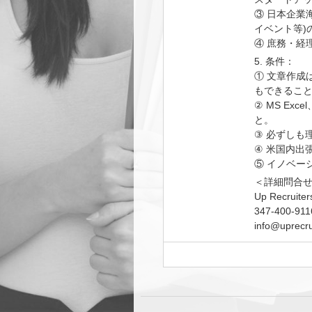
③ 日本企業
イベント等)
④ 庶務・経
5. 条件：
① 文章作成
もできるこ
② MS Exc
と。
③ 必ずしも
④ 米国内出
⑤ イノベー
＜詳細問合
Up Recruiter
347-400-911
info@uprecru