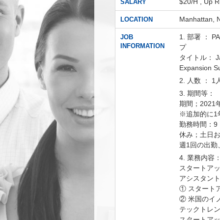
$20/H , U
SALARY
Manhattan, 
LOCATION
1. 部署 
JOB
INFORMATION
プ
タイトル： Japa
Expansion Su
2. 人数 ： 1
3. 期間等：
期間；2021
※追加的に1
勤務時間：9：0
休み；土日
週1回の出勤
4. 業務内容
スタートア
アシスタン
① スタート
② 米国のイ
テックトレ
スタートアッ