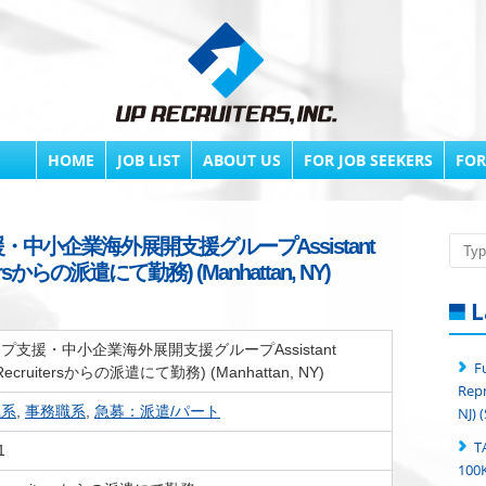
HOME
JOB LIST
ABOUT US
FOR JOB SEEKERS
FOR
援・中小企業海外展開支援グループAssistant
Searc
uitersからの派遣にて勤務) (Manhattan, NY)
L
プ支援・中小企業海外展開支援グループAssistant
F
p Recruitersからの派遣にて勤務) (Manhattan, NY)
Repr
職系
,
事務職系
,
急募：派遣/パート
NJ) 
T
1
100K