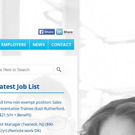
 EMPLOYERS
NEWS
CONTACT
h
atest Job List
ull time non exempt position: Sales
esentative Trainee (East Rutherford,
($21.5/H + Benefit)
AX Manager (Teaneck, NJ) ($90-
/yr) (Remote work OK)