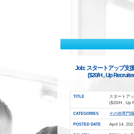
Job: スタートアップ支
($20/H , Up Recr
スタートアッ
TITLE
($20/H , U
その他専門
CATEGORIES
April 14, 202
POSTED DATE