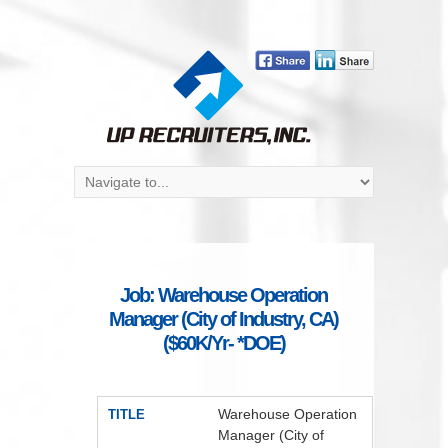
Job: Warehouse Operation
Manager (City of Industry, CA)
($60K/Yr- *DOE)
Warehouse Operation
TITLE
Manager (City of