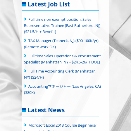
Latest Job List
Full time non exempt position: Sales
Representative Trainee (East Rutherford, NJ)
($21.5/H + Benefit)
TAX Manager (Teaneck, NJ) ($90-100K/yr)
(Remote work OK)
Full time Sales Operations & Procurement
Specialist (Manhattan, NY) ($24.5-26/H DOE)
Full Time Accounting Clerk (Manhattan,
NY) ($24/H)
Accountingマネージャー (Los Angeles, CA)
($80K)
Latest News
Microsoft Excel 2013 Course Beginners/