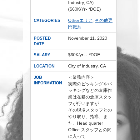
Industry, CA)
($60K/Yr- *DOE)
Otherエリア
,
その他専
CATEGORIES
門職系
November 11, 2020
POSTED
DATE
$60K/yr～ *DOE
SALARY
City of Industry, CA
LOCATION
＜業務内容＞
JOB
INFORMATION
実際のピッキングやパ
ッキングなどの倉庫作
業は在籍の倉庫スタッ
フが行いますが、
その現場スタッフとの
やり取り、指導、ま
た、Head quarter
Office スタッフとの間
に入って