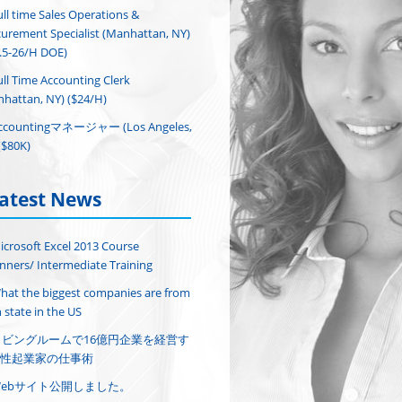
ull time Sales Operations &
urement Specialist (Manhattan, NY)
.5-26/H DOE)
ull Time Accounting Clerk
hattan, NY) ($24/H)
ccountingマネージャー (Los Angeles,
($80K)
atest News
icrosoft Excel 2013 Course
nners/ Intermediate Training
hat the biggest companies are from
 state in the US
リビングルームで16億円企業を経営す
性起業家の仕事術
Webサイト公開しました。