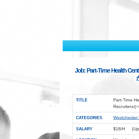
Job: Part-Time Health Cent
Part-Time He
TITLE
Recruite
Westchest
CATEGORIES
$18/H (
SALARY