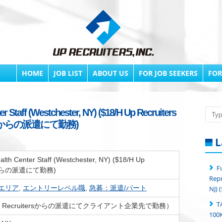
HOME
JOB LIST
ABOUT US
FOR JOB SEEKERS
FOR
er Staff (Westchester, NY) ($18/H Up Recruiters
Searc
からの派遣にて勤務)
L
alth Center Staff (Westchester, NY) ($18/H Up
F
rsからの派遣にて勤務)
Repr
erエリア
,
エントリーレベル職
,
急募：派遣/パート
NJ) 
T
Up Recruitersからの派遣にてクライアント企業先で勤務）
100K