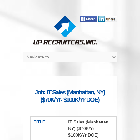
Job: IT Sales (Manhattan, NY)
($70K/Yr- $100K/Yr DOE)
IT Sales (Manhattan,
TITLE
NY) ($70K/Yr-
$100K/Yr DOE)