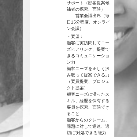
サポート（顧客提案候
補者の探索、面談）
営業会議出席（毎
日15分程度、オンライ
ン会議）
・要望：
顧客に実訪問してニー
ズヒアリング、提案で
きるコミュニケーショ
ン力
顧客ニーズを正しく汲
み取って提案できる力
（要員提案、プロジェ
クト提案）
顧客ニーズに沿ったス
キル、経歴を保有する
要員を探索、面談でき
ること
顧客からのクレーム、
課題に対して迅速、適
切に’対処できる能力