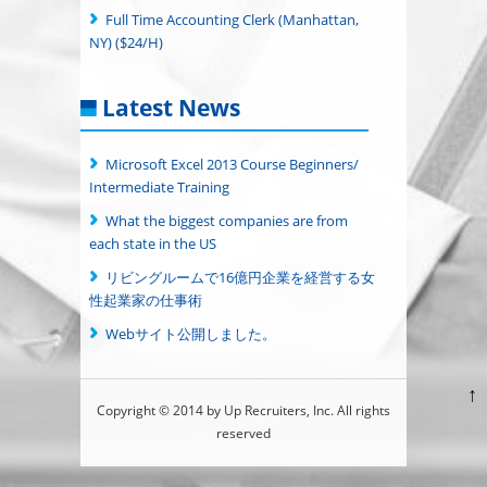
Full Time Accounting Clerk (Manhattan,
NY) ($24/H)
Latest News
Microsoft Excel 2013 Course Beginners/
Intermediate Training
What the biggest companies are from
each state in the US
リビングルームで16億円企業を経営する女
性起業家の仕事術
Webサイト公開しました。
↑
Copyright © 2014 by Up Recruiters, Inc. All rights
reserved