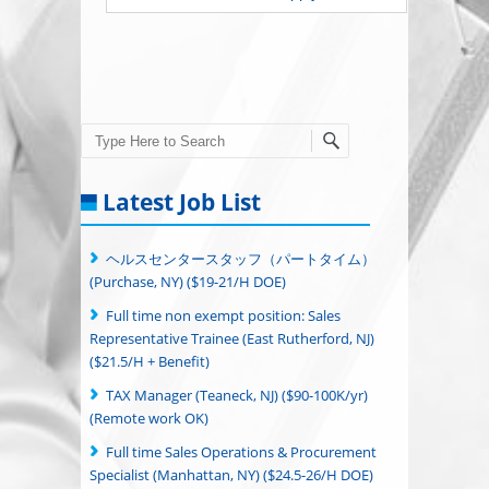
Search
Latest Job List
ヘルスセンタースタッフ（パートタイム）
(Purchase, NY) ($19-21/H DOE)
Full time non exempt position: Sales
Representative Trainee (East Rutherford, NJ)
($21.5/H + Benefit)
TAX Manager (Teaneck, NJ) ($90-100K/yr)
(Remote work OK)
Full time Sales Operations & Procurement
Specialist (Manhattan, NY) ($24.5-26/H DOE)