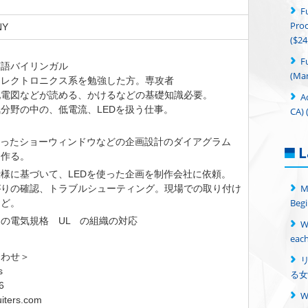
F
Proc
NY
($24
F
英語バイリンガル
(Man
エレクトロニクス系を勉強した方。専攻者
図などが読める、かけるなどの基礎知識必要。
A
の中の、低電流、LEDを扱う仕事。
CA) 
使ったショーウィンドウなどの企画設計のダイアグラム
L
を作る。
様に基づいて、LEDを使った企画を制作会社に依頼。
M
の確認、トラブルシューティング。現場での取り付け
Begi
など。
の電気規格 UL の組織の対応
W
each
合わせ＞
s
る女
6
iters.com