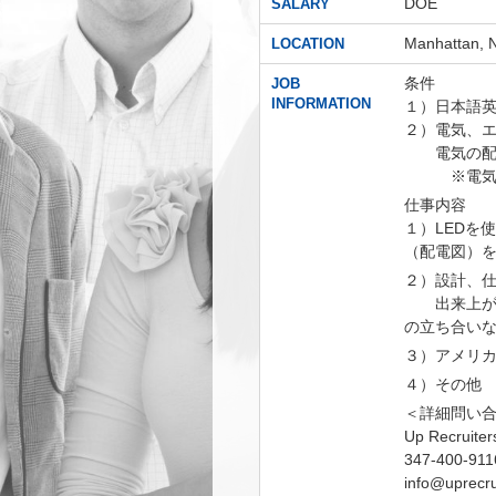
DOE
SALARY
Manhattan, 
LOCATION
条件
JOB
INFORMATION
１）日本語
２）電気、
電気の配電
※電気分野
仕事内容
１）LEDを
（配電図）
２）設計、仕
出来上がり
の立ち合い
３）アメリカ
４）その他
＜詳細問い
Up Recruiter
347-400-911
info@uprecru