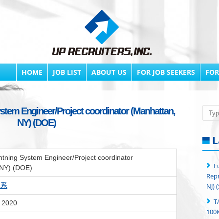
HOME
JOB LIST
ABOUT US
FOR JOB SEEKERS
FOR
ystem Engineer/Project coordinator (Manhattan,
Searc
NY) (DOE)
L
ghtning System Engineer/Project coordinator
F
 NY) (DOE)
Repr
職系
NJ) 
T
, 2020
100K