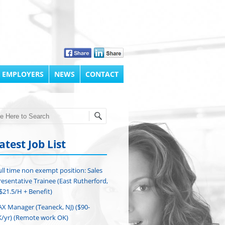
 EMPLOYERS
NEWS
CONTACT
h
atest Job List
ull time non exempt position: Sales
esentative Trainee (East Rutherford,
($21.5/H + Benefit)
AX Manager (Teaneck, NJ) ($90-
/yr) (Remote work OK)