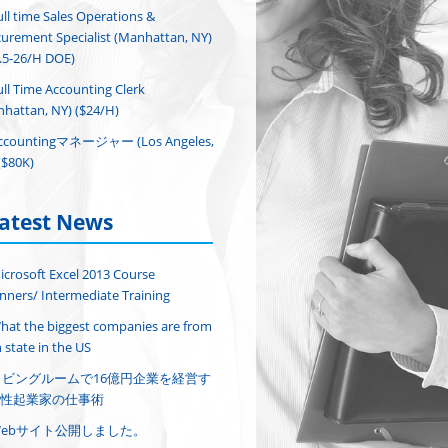
ull time Sales Operations &
urement Specialist (Manhattan, NY)
.5-26/H DOE)
ull Time Accounting Clerk
hattan, NY) ($24/H)
ccountingマネージャー (Los Angeles,
($80K)
atest News
icrosoft Excel 2013 Course
nners/ Intermediate Training
hat the biggest companies are from
 state in the US
リビングルームで16億円企業を経営す
性起業家の仕事術
Webサイト公開しました。