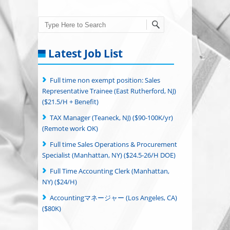
Search
Latest Job List
Full time non exempt position: Sales
Representative Trainee (East Rutherford, NJ)
($21.5/H + Benefit)
TAX Manager (Teaneck, NJ) ($90-100K/yr)
(Remote work OK)
Full time Sales Operations & Procurement
Specialist (Manhattan, NY) ($24.5-26/H DOE)
Full Time Accounting Clerk (Manhattan,
NY) ($24/H)
Accountingマネージャー (Los Angeles, CA)
($80K)