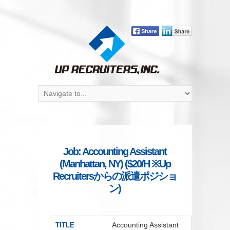
Job: Accounting Assistant
(Manhattan, NY) ($20/H ※Up
Recruitersからの派遣ポジショ
ン)
Accounting Assistant
TITLE