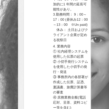
加的に1 年間の延長可
能性があり。
3.勤務時間： 9：00～
17：00 (昼休み12：00
～13：00 ※Un paid)
休み： 土日およびク
ライアント企業が定め
る祝祭日
4. 業務内容
① 社内経理システムを
使用した伝票の起票
② 小切手発行システム
を使用した小切手の発
行・発送
③ 事務所内の各部署が
作成した伝票、証憑、
稟議書、旅費計算書等
の審査
④ 庶務業務全般(電話
応対、呈茶、資料コピ
ー等を含む)