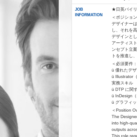
★日英バイ
JOB
INFORMATION
＜ポジショ
デザイナー
し、それを
デザインと
アーティス
ンセプト立
トを推進し
＜必須要件
ü 優れたデ
ü Illust
実務スキル
ü DTP に
ü InDes
ü グラフ
＜Position O
The Designer p
into high-qua
outputs acros
This role req