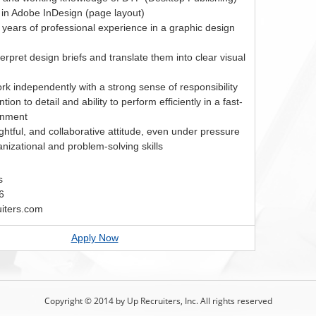
y in Adobe InDesign (page layout)
years of professional experience in a graphic design
nterpret design briefs and translate them into clear visual
work independently with a strong sense of responsibility
tion to detail and ability to perform efficiently in a fast-
onment
htful, and collaborative attitude, even under pressure
nizational and problem-solving skills
s
6
iters.com
Apply Now
Copyright © 2014 by Up Recruiters, Inc. All rights reserved