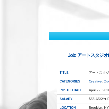
Job: アートスタジオDesign
アートスタジオDes
TITLE
Creative
,
Qu
CATEGORIES
April 22, 202
POSTED DATE
$55-65K/Yr
SALARY
Brooklyn, NY
LOCATION