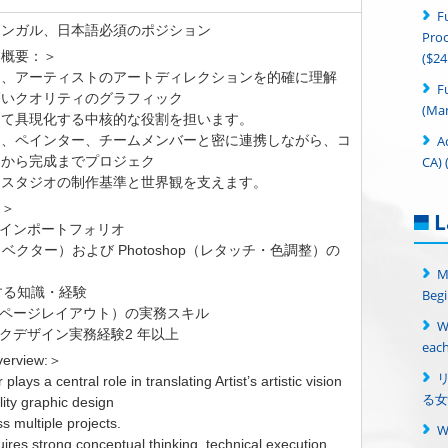
F
リンガル、日本語必須のポジション
Proc
ン概要：＞
($24
は、アーティストのアートディレクションを的確に理解
F
高いクオリティのグラフィック
(Man
して具現化する中核的な役割を担います。
A
ト、ペインター、チームメンバーと密に連携しながら、コ
CA) 
案から完成までプロジェク
、スタジオの制作基準と世界観を支えます。
：＞
L
ザインポートフォリオ
rator（ベクター）および Photoshop（レタッチ・色調整）の
M
関する知識・経験
Begi
ign（ページレイアウト）の実務スキル
W
ィックデザイン実務経験2 年以上
each
verview:＞
lays a central role in translating Artist’s artistic vision
る女
lity graphic design
s multiple projects.
uires strong conceptual thinking, technical execution,