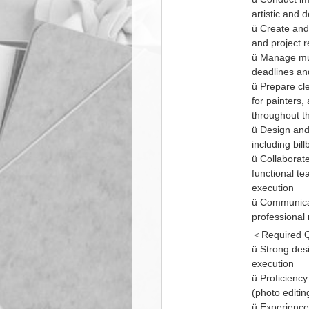
artistic and
ü Create and 
and project 
ü Manage mul
deadlines an
ü Prepare cle
for painters
throughout t
ü Design and 
including bil
ü Collaborate
functional t
execution
ü Communicat
professional
＜Required Qu
ü Strong des
execution
ü Proficiency
(photo editin
ü Experience