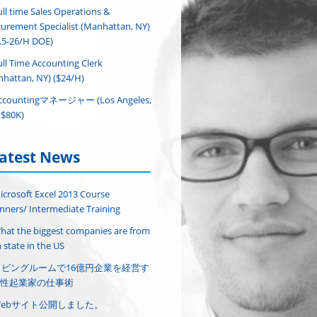
ull time Sales Operations &
urement Specialist (Manhattan, NY)
.5-26/H DOE)
ull Time Accounting Clerk
hattan, NY) ($24/H)
ccountingマネージャー (Los Angeles,
($80K)
atest News
icrosoft Excel 2013 Course
nners/ Intermediate Training
hat the biggest companies are from
 state in the US
リビングルームで16億円企業を経営す
性起業家の仕事術
Webサイト公開しました。