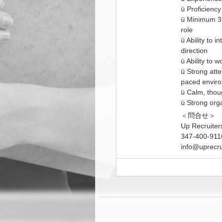
ü Proficienc
ü Minimum 3 
role
ü Ability to i
direction
ü Ability to 
ü Strong atten
paced envir
ü Calm, thoug
ü Strong orga
＜問合せ＞
Up Recruiter
347-400-911
info@uprecru