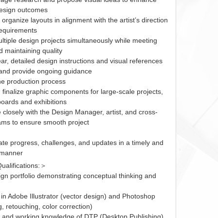
 design outcomes
organize layouts in alignment with the artist’s direction
requirements
tiple design projects simultaneously while meeting
d maintaining quality
ar, detailed design instructions and visual references
, and provide ongoing guidance
he production process
finalize graphic components for large-scale projects,
lboards and exhibitions
 closely with the Design Manager, artist, and cross-
eams to ensure smooth project
e progress, challenges, and updates in a timely and
 manner
alifications:＞
ign portfolio demonstrating conceptual thinking and
 in Adobe Illustrator (vector design) and Photoshop
g, retouching, color correction)
 and working knowledge of DTP (Desktop Publishing)