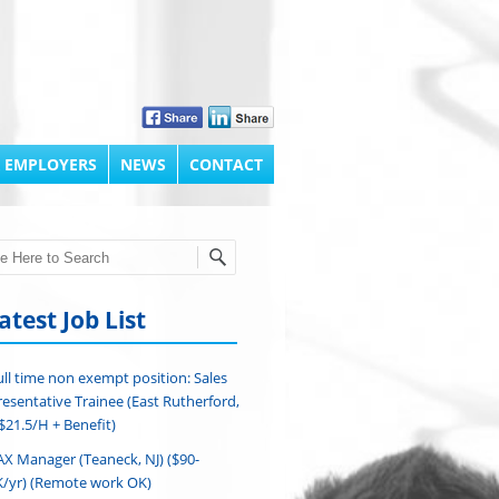
 EMPLOYERS
NEWS
CONTACT
h
atest Job List
ull time non exempt position: Sales
esentative Trainee (East Rutherford,
($21.5/H + Benefit)
AX Manager (Teaneck, NJ) ($90-
/yr) (Remote work OK)