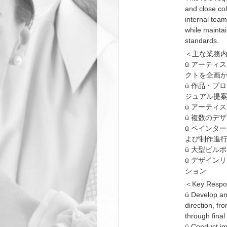
and close col
internal tea
while maintai
standards.
＜主な業務内
ü アーティ
クトを企画
ü 作品・プ
ジュアル提
ü アーティ
ü 複数のデ
ü ペインタ
よび制作進
ü 大型ビル
ü デザイン
ション
＜Key Respons
ü Develop and
direction, fr
through final
ü Conduct im