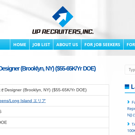
HOME
JOB LIST
ABOUT US
FOR JOB SEEKERS
FOR
er (Brooklyn, NY) ($55-65K/Yr DOE)
Searc
L
igner (Brooklyn, NY) ($55-65K/Yr DOE)
eens/Long Island エリア
F
Repr
6
NJ) 
 DOE
T
100K