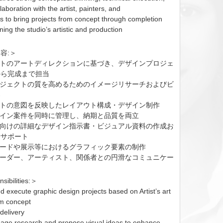
laboration with the artist, painters, and
ms to bring projects from concept through completion
ning the studio’s artistic and production
容:＞
ストのアートディレクションに基づき、デザインプロジェ
から完成まで担当
ロジェクトの質を高めるためのイメージリサーチおよびビ
案
ストの意図を反映したレイアウト構成・デザイン制作
ザイン案件を同時に管理し、納期と品質を両立
ー向けの詳細なデザイン指示書・ビジュアル資料の作成お
行サポート
ボードや展示等におけるグラフィック要素の制作
リーダー、アーティスト、関係者との円滑なコミュニケー
ibilities:＞
 execute graphic design projects based on Artist’s art
om concept
 delivery
age research and propose visual ideas to enhance